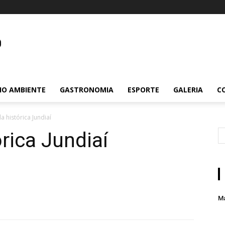
m.br
IO AMBIENTE
GASTRONOMIA
ESPORTE
GALERIA
C
a histórica Jundiaí
rica Jundiaí
M