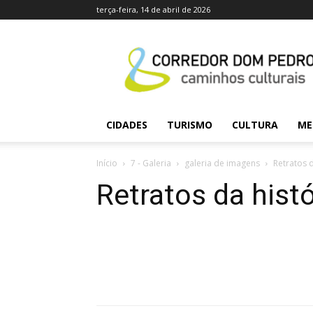
terça-feira, 14 de abril de 2026
caminhosculturais.co
CIDADES
TURISMO
CULTURA
ME
Início
7 - Galeria
galeria de imagens
Retratos d
Retratos da histó
Compartilhado