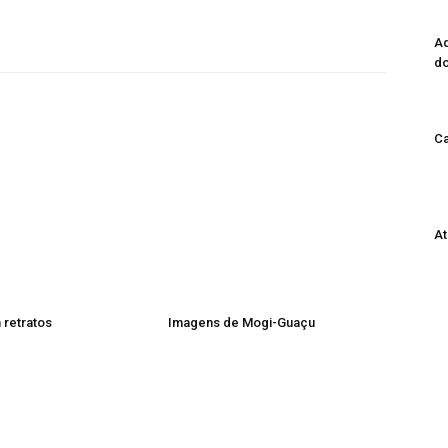
Ad
do
Ca
At
 retratos
Imagens de Mogi-Guaçu