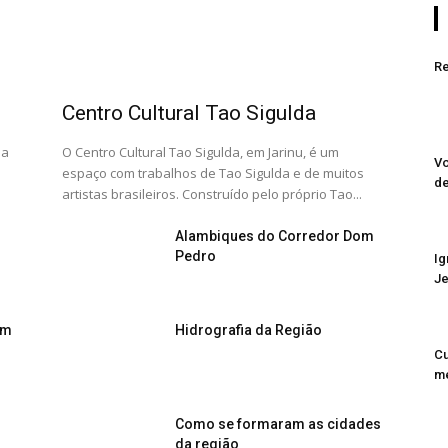
Re
Centro Cultural Tao Sigulda
ha
O Centro Cultural Tao Sigulda, em Jarinu, é um
Vo
espaço com trabalhos de Tao Sigulda e de muitos
de
artistas brasileiros. Construído pelo próprio Tao...
Alambiques do Corredor Dom
Pedro
Ig
Je
om
Hidrografia da Região
Cu
me
Como se formaram as cidades
da região