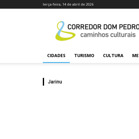
terça-feira, 14 de abril de 2026
caminhosculturais.co
CIDADES
TURISMO
CULTURA
ME
Jarinu