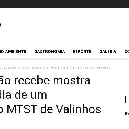
m.br
IO AMBIENTE
GASTRONOMIA
ESPORTE
GALERIA
C
Chapadão recebe mostra que revela dia a dia de um acampamento...
ão recebe mostra
dia de um
 MTST de Valinhos
Ri