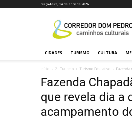
terça-feira, 14 de abril de 2026
caminhosculturais.co
CIDADES
TURISMO
CULTURA
ME
Início
2 - Turismo
Turismo Educativo
Fazenda 
Fazenda Chapad
que revela dia a 
acampamento do