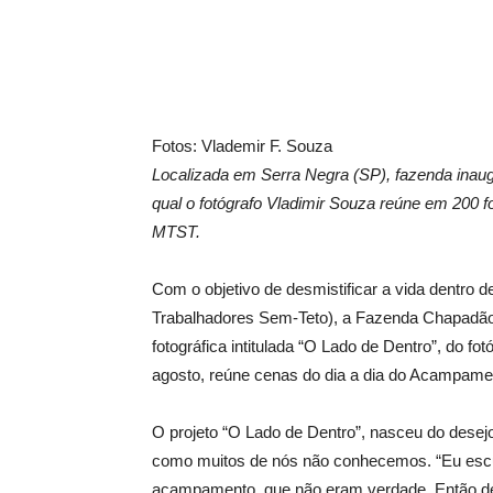
Fotos: Vlademir F. Souza
Localizada em Serra Negra (SP), fazenda inaug
qual o fotógrafo Vladimir Souza reúne em 200
MTST.
Com o objetivo de desmistificar a vida dent
Trabalhadores Sem-Teto), a Fazenda Chapadão,
fotográfica intitulada “O Lado de Dentro”, do fo
agosto, reúne cenas do dia a dia do Acampame
O projeto “O Lado de Dentro”, nasceu do desej
como muitos de nós não conhecemos. “Eu escut
acampamento, que não eram verdade, Então decidi