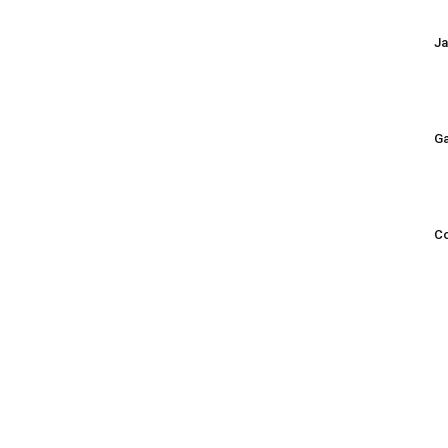
Ja
Ga
Co