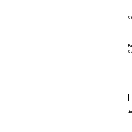
Ca
Fa
C
Ja