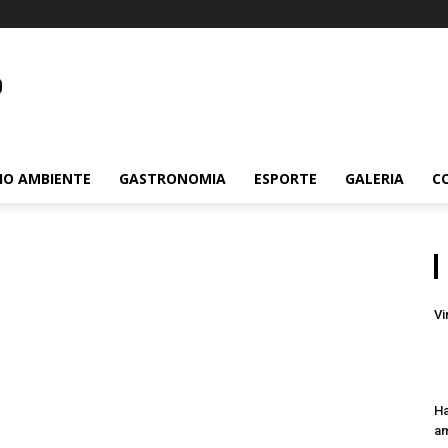
m.br
IO AMBIENTE
GASTRONOMIA
ESPORTE
GALERIA
C
Vi
Ha
am