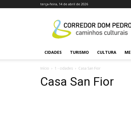
terça-feira, 14 de abril de 2026
caminhosculturais.co
CIDADES
TURISMO
CULTURA
ME
Início
1 - cidades
Casa San Fior
Casa San Fior
Compartilhado