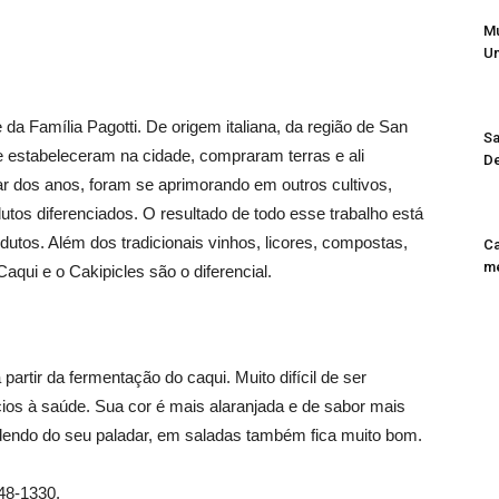
Mu
U
da Família Pagotti. De origem italiana, da região de San
Sa
 estabeleceram na cidade, compraram terras e ali
De
r dos anos, foram se aprimorando em outros cultivos,
tos diferenciados. O resultado de todo esse trabalho está
utos. Além dos tradicionais vinhos, licores, compostas,
Ca
me
Caqui e o Cakipicles são o diferencial.
artir da fermentação do caqui. Muito difícil de ser
cios à saúde. Sua cor é mais alaranjada e de sabor mais
ndendo do seu paladar, em saladas também fica muito bom.
848-1330.