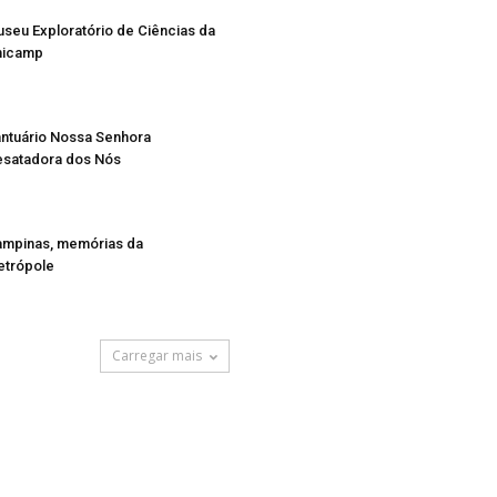
seu Exploratório de Ciências da
nicamp
ntuário Nossa Senhora
satadora dos Nós
mpinas, memórias da
trópole
Carregar mais