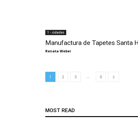
1 - cidades
Manufactura de Tapetes Santa 
Renata Weber
...
1
2
3
6
MOST READ