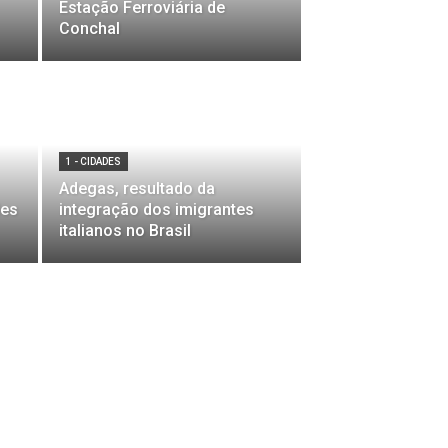
Estação Ferroviária de
Conchal
1 - CIDADES
Adegas, resultado da
des
integração dos imigrantes
italianos no Brasil