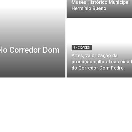
Museu Histórico Municipal
Hermínio Bueno
elo Corredor Dom
1 - CIDADES
Artes, valorização da
produção cultural nas cida
do Corredor Dom Pedro